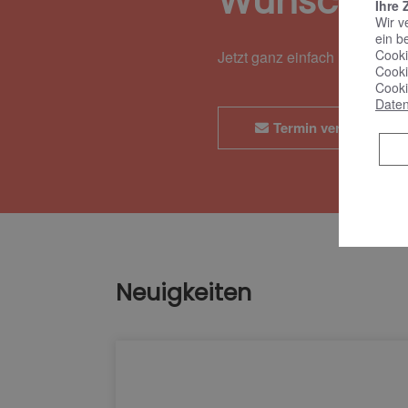
Wunschte
Ihre 
Wir v
ein b
Cooki
Jetzt ganz einfach und bequ
Cooki
Cooki
Daten
Termin vereinbaren
Neuigkeiten