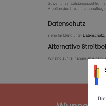
Soweit unser Leistungsspektrum a
Arbeiten durch von uns beauftragte
Datenschutz
siehe im Menü unter
Datenschutz
.
Alternative Streitb
Wir sind zur Teilnahme an einem St
Die