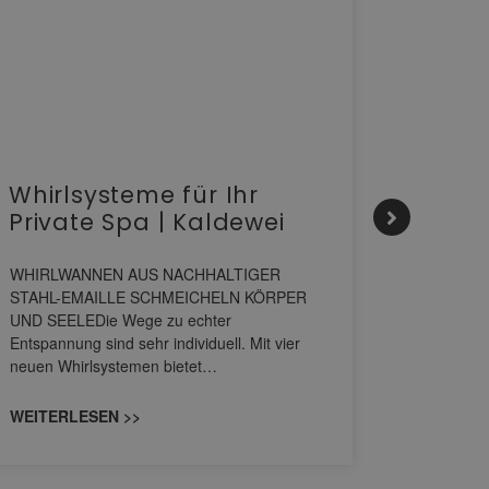
Whirlsysteme für Ihr
Gesta
Private Spa | Kaldewei
alltä
HANS
WHIRLWANNEN AUS NACHHALTIGER
STAHL-EMAILLE SCHMEICHELN KÖRPER
Stil für 
UND SEELEDie Wege zu echter
HANSAGENE
Entspannung sind sehr individuell. Mit vier
von Wascht
neuen Whirlsystemen bietet…
unterschi
konzipiert
WEITERLESEN >>
WEITERL