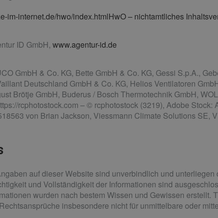
-im-internet.de/hwo/index.htmlHwO – nichtamtliches Inhaltsve
ntur ID GmbH,
www.agentur-id.de
 GmbH & Co. KG, Bette GmbH & Co. KG, Gessi S.p.A., Geber
Vaillant Deutschland GmbH & Co. KG, Helios Ventilatoren GmbH
gust Brötje GmbH, Buderus / Bosch Thermotechnik GmbH, 
s://rcphotostock.com – © rcphotostock (3219), Adobe Stock: 
518563 von Brian Jackson, Viessmann Climate Solutions SE, Vi
s
Angaben auf dieser Website sind unverbindlich und unterliegen 
htigkeit und Vollständigkeit der Informationen sind ausgeschlo
formationen wurden nach bestem Wissen und Gewissen erstellt. T
i Rechtsansprüche insbesondere nicht für unmittelbare oder mit