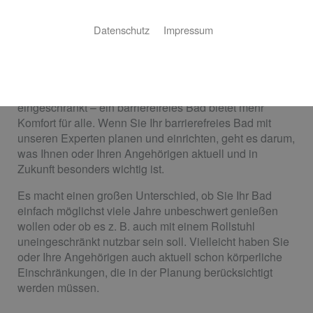
Haustechnik
Datenschutz
Impressum
Perfekte Planung für uneingeschränkten
Badgenuss
Ob alt oder jung, groß oder klein, topfit oder körperlich
eingeschränkt – ein barrierefreies Bad bietet mehr
Komfort für alle. Wenn Sie Ihr barrierefreies Bad mit
unseren Experten planen und einrichten, geht es darum,
was Ihnen oder Ihren Angehörigen aktuell und in
Zukunft besonders wichtig ist.
Es macht einen großen Unterschied, ob Sie Ihr Bad
einfach möglichst viele Jahre unbeschwert genießen
wollen oder ob es z. B. auch mit einem Rollstuhl
uneingeschränkt nutzbar sein soll. Vielleicht haben Sie
oder Ihre Angehörigen auch aktuell schon körperliche
Einschränkungen, die in der Planung berücksichtigt
werden müssen.