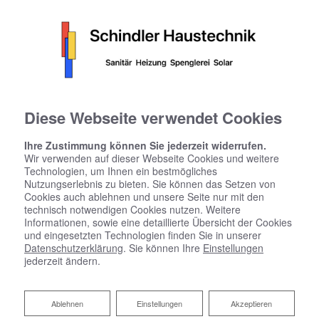
Diese Webseite verwendet Cookies
Ihre Zustimmung können Sie jederzeit widerrufen.
Wir verwenden auf dieser Webseite Cookies und weitere
Technologien, um Ihnen ein bestmögliches
Nutzungserlebnis zu bieten. Sie können das Setzen von
Cookies auch ablehnen und unsere Seite nur mit den
technisch notwendigen Cookies nutzen. Weitere
Informationen, sowie eine detaillierte Übersicht der Cookies
und eingesetzten Technologien finden Sie in unserer
Datenschutzerklärung
. Sie können Ihre
Einstellungen
jederzeit ändern.
Startseite
»
Bad
»
Badinspiration & Musterbäder
»
Luxus-Bad 8,2 ㎡
Ablehnen
Ablehnen
Einstellungen
Akzeptieren